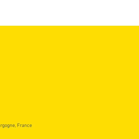
PAGNE
BONNEMENTS 2026-
7
urgogne, France