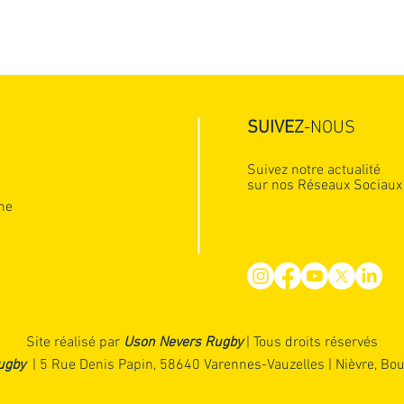
SUIVEZ
-NOUS
Suivez notre actualité
sur nos Réseaux Sociaux
me
OFFRES D'EMPLOI EXTRAS
CAM
26-27
D’A
202
Site réalisé par
Uson Nevers Rugby
| Tous droits réservés
LIRE PLUS DE NEWS
ugby
| 5 Rue Denis Papin, 58640 Varennes-Vauzelles | Nièvre, Bo