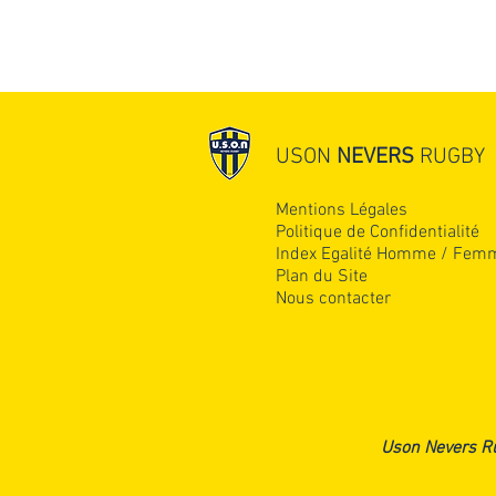
USON
NEVERS
RUGBY
Commentaires
Mentions Légales
Politique de Confidentialité
Index Egalité Homme / Fem
Plan du Site
Rédigez un commentaire...
Nous contacter
10KM DE L'USON - 1ère
ÉDITION
Uson Nevers R