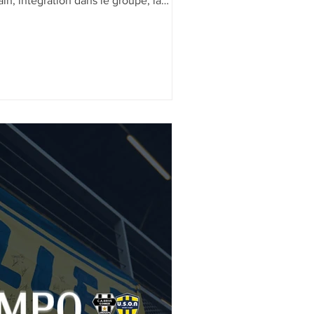
rain, intégration dans le groupe, la
rre pour ces 11 nouveaux joueurs
!