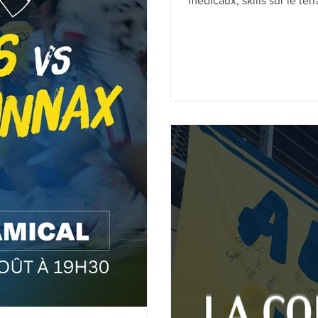
médicaux, skills sur le ter
préparation estivale déma
désormais jaunes et bleus 