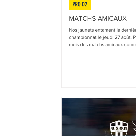
PRO D2
MATCHS AMICAUX
Nos jaunets entament la dernière
championnat le jeudi 27 août. P
mois des matchs amicaux comm
7 août à Suresnes, au Stade Je
rugby ! Premier match à 17h30
à 19h30 face à Suresnes. L'USO
domicile le vendredi 14 août à 19h30 
places ici : https://www.usonn