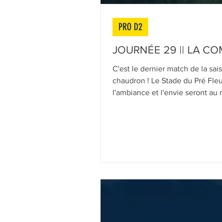
PRO D2
JOURNÉE 29 || LA C
C'est le dernier match de la sai
chaudron ! Le Stade du Pré Fleur
l'ambiance et l'envie seront a
remportent ce match crucial face
Découvrez la composition du g
Suivez le match sur Canal+Live 
du match ici : https://app.sco