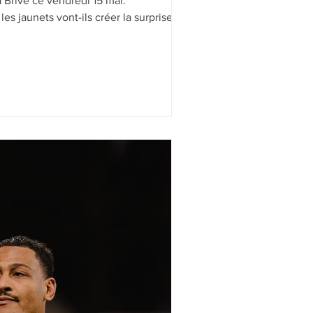
 Brive ce vendredi 15 mai.
es jaunets vont-ils créer la surprise et
son à Brive ? Rendez-vous demain à
rencontre !