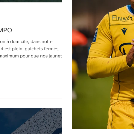
OMPO
son à domicile, dans notre
i est plein, guichets fermés,
u maximum pour que nos jaunets
 à la lutte au maintien.
roupe aligné face à Oyonnax.
à partir de 19h30 ou les actions
renco.com/events/13207991