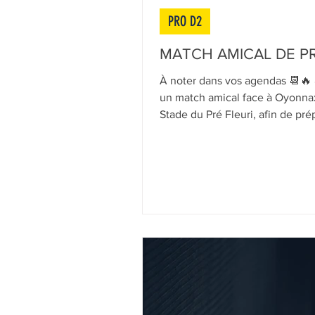
PRO D2
MATCH AMICAL DE P
À noter dans vos agendas 📆🔥
un match amical face à Oyonnax
Stade du Pré Fleuri, afin de pr
de PROD2 ! ℹ️ Places disponibles
notre billetterie en ligne ains
abonnements à la boutique du 