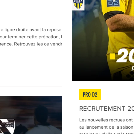
 ligne droite avant la reprise du
our terminer cette prépation, le
ence. Retrouvez les ce vendredi
an Moulin, pour une soirée 100%
 face à Rouen et deuxième match
N Nevers Rugby jouera ensuite à
face à Oyonnax. Prenez vos
eversrugb
PRO D2
RECRUTEMENT 20
Les nouvelles recrues ont 
au lancement de la saison