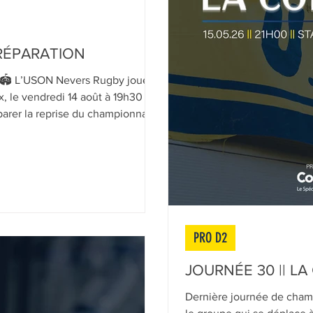
RÉPARATION
 🏟 L’USON Nevers Rugby jouera
, le vendredi 14 août à 19h30 au
éparer la reprise du championnat
 dès ce lundi 1er juin à 8h00 sur
i qu’aux permanences
Stade.
PRO D2
JOURNÉE 30 || L
Dernière journée de cham