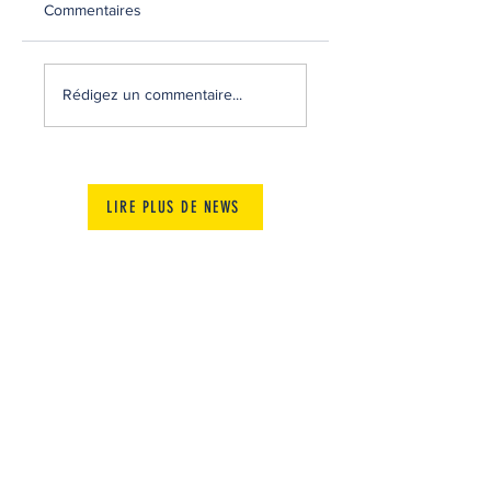
Commentaires
MATCHS AMICAUX
RECRUTEMENT
2026-2027
Rédigez un commentaire...
LIRE PLUS DE NEWS