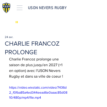
USON NEVERS RUGBY
"
LES ACTUS
24 avr.
CHARLIE FRANCOZ
PROLONGE
Charlie Francoz prolonge une 
saison de plus jusqu'en 2027 (+1 
en option) avec l'USON Nevers 
Rugby et dans sa ville de coeur !
https://video.wixstatic.com/video/7436d
2_f0fba85a4ed344eead6e0aaac85d08
10/480p/mp4/file.mp4