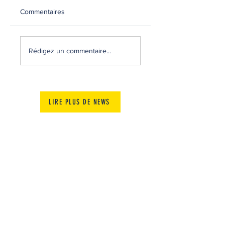
Commentaires
MATCHS AMICAUX
RECRUTEMENT
2026-2027
Rédigez un commentaire...
LIRE PLUS DE NEWS