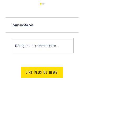
Commentaires
MATCHS AMICAUX
RECRUTEMENT
2026-2027
Rédigez un commentaire...
LIRE PLUS DE NEWS