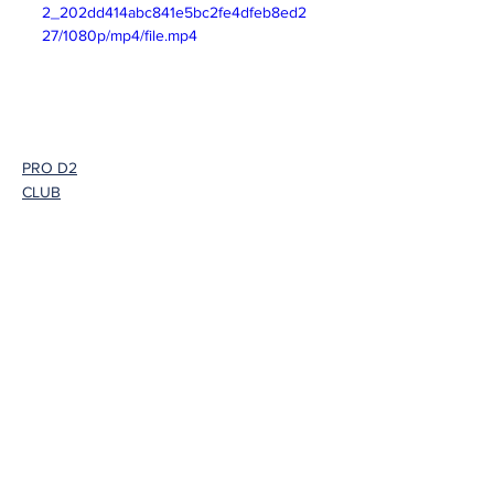
2_202dd414abc841e5bc2fe4dfeb8ed2
27/1080p/mp4/file.mp4
PRO D2
CLUB