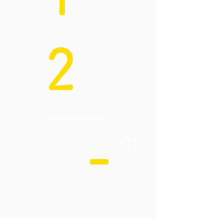
1
2
-
PTS