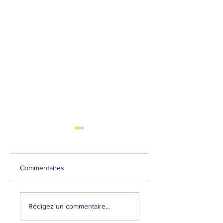
Commentaires
MATCHS AMICAUX
RECRUTEMENT
2026-2027
Rédigez un commentaire...