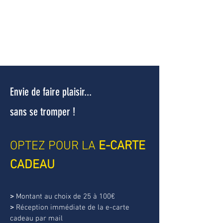
Envie de faire plaisir...
sans se tromper !
OPTEZ POUR LA
E-CARTE
CADEAU
>
Montant au choix de 25 à 100€
>
Réception immédiate de la e-carte
cadeau par mail