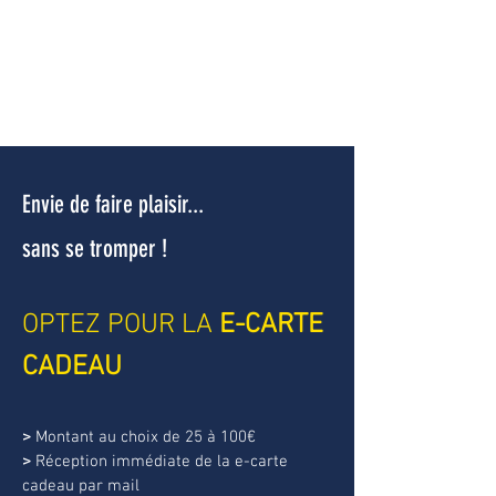
Envie de faire plaisir...
sans se tromper !
OPTEZ POUR LA
E-CARTE
CADEAU
>
Montant au choix de 25 à 100€
>
Réception immédiate de la e-carte
cadeau par mail