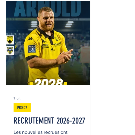
commence. Retrouvez les ce vendredi
7 août à Suresnes, au Stade Jean
Moulin, pour une soirée 100% rugby !
Premier match à 17h30 face à Rouen et
deuxième match à 19h30 face à
Suresnes. L'USON Nevers Rugby jouera
ensuite à domicile le vendredi 14 août à
19h30 face à Oyonnax. Prenez vos
places ici :
https://www.usonneversrugb
1 juil.
PRO D2
RECRUTEMENT 2026-2027
Les nouvelles recrues ont