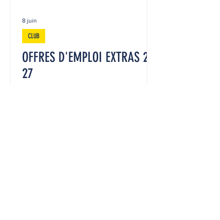
8 juin
CLUB
OFFRES D'EMPLOI EXTRAS 26-
27
Dans le cadre de la saison 2026-2027,
nous renforçons nos équipes pour les
matchs à domicile au Stade du Pré
Fleuri et recherchons plusieurs profils
en extra. 🍺 Serveurs et serveuses pour
assurer l’accueil et le service des
espaces réceptifs. Une expérience en
service à l’assiette et/ou au plateau est
appréciée. 🌭 Équipiers buvette /
snacking pour la préparation et la vente
de boissons, sandwichs, snacks et