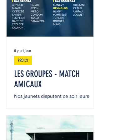
il y a 1 jour
PRO D2
LES GROUPES - MATCH
AMICAUX
Nos jaunets disputent ce soir leurs
deux premiers matchs amicaux face à
Rouen et Suresnes ! Découvrez les
groupes qui se déplacent aujourd’hui.
Premier match à 17h30 face à Rouen et
deuxième match à 19h30 face à