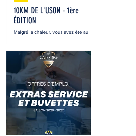
10KM DE L'USON - 1ère
ÉDITION
Malgré la chaleur, vous avez été au
rendez-vous : coureurs, bénévoles,
partenaires, supporters, organisation…
et c’est grâce à vous que cet
événement a été une véritable réussite.
Un immense merci à toutes les
personnes qui ont contribué de près ou
de loin à faire de cette première édition
un moment aussi fort, convivial et
mémorable. Votre énergie, votre bonne
humeur et votre engagement ont
largement dépassé nos attentes. Nous
sommes fiers de ce que nous avons
construit ense